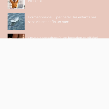
l'IBLCE®
Formations deuil périnatal : les enfants nés
sans vie ont enfin un nom
Devenir consultant(e) en lactation certifié(e)
par l'IBLCE® : quels pré-requis ?
Paiement sécurisé
Plan du site
Politique de confidentialité
Conditions Générales de Vente en Ligne
Mentions légales